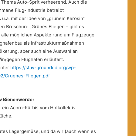
m Thema Auto-Sprit verheerend. Auch die
ommene Flug-Industrie betreibt
u.a. mit der Idee von „grünem Kerosin“.
en Broschüre „Grünes Fliegen – gibt es
n alle möglichen Aspekte rund um Flugzeuge,
Flughafenbau als Infrastrukturmaßnahmen
ölkerung, aber auch eine Auswahl an
in/gegen Flughäfen erläutert.
unter
https://stay-grounded.org/wp-
02/Gruenes-Fliegen.pdf
iv Bienenwerder
 ein Acorn-Kürbis vom Hofkollektiv
Küche.
 gutes Lagergemüse, und da wir (auch wenn es