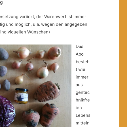
ug
setzung variiert, der Warenwert ist immer
nötig und möglich, u.a. wegen den angegeben
 individuellen Wünschen)
Das
Abo
besteh
t wie
immer
aus
gentec
hnikfre
ien
Lebens
mitteln