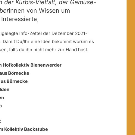
n der Kürbis-Vielfalt, der Gemüse-
aber
innen von Wissen um
Interessierte,
eigelegte Info-Zettel der Dezember 2021-
s. Damit Du/Ihr eine Idee bekommt worum es
n, falls du ihn nicht mehr zur Hand hast.
m Hofkollektiv Bienenwerder
 aus Börnecke
aus Börnecke
lden
en
o
:
m Kollektiv Backstube