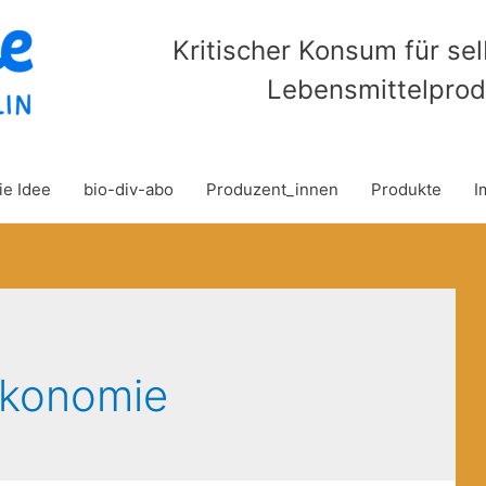
Kritischer Konsum für se
Lebensmittelprod
ie Idee
bio-div-abo
Produzent_innen
Produkte
I
ökonomie