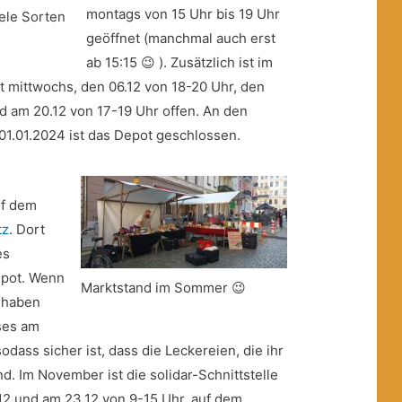
montags von 15 Uhr bis 19 Uhr
iele Sorten
geöffnet (manchmal auch erst
ab 15:15 😉 ). Zusätzlich ist im
 mittwochs, den 06.12 von 18-20 Uhr, den
nd am 20.12 von 17-19 Uhr offen. An den
 01.01.2024 ist das Depot geschlossen.
uf dem
tz
. Dort
es
epot. Wenn
Marktstand im Sommer 😉
r haben
eses am
odass sicher ist, dass die Leckereien, die ihr
nd. Im November ist die solidar-Schnittstelle
12 und am 23.12 von 9-15 Uhr, auf dem