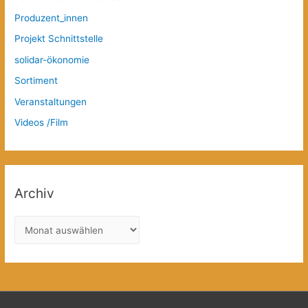
Produzent_innen
Projekt Schnittstelle
solidar-ökonomie
Sortiment
Veranstaltungen
Videos /Film
Archiv
A
r
c
h
i