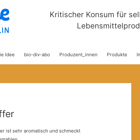
Kritischer Konsum für se
Lebensmittelprod
ie Idee
bio-div-abo
Produzent_innen
Produkte
I
ffer
er ist sehr aromatisch und schmeckt
emahlen.