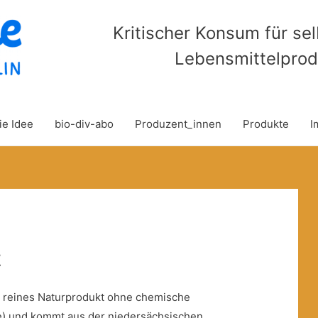
Kritischer Konsum für se
Lebensmittelprod
ie Idee
bio-div-abo
Produzent_innen
Produkte
I
z
in reines Naturprodukt ohne chemische
fe) und kommt aus der niedersächsischen