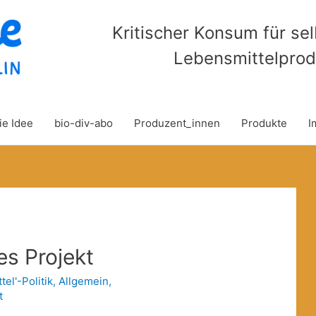
Kritischer Konsum für se
Lebensmittelprod
ie Idee
bio-div-abo
Produzent_innen
Produkte
I
s Projekt
tel'-Politik
,
Allgemein
,
t