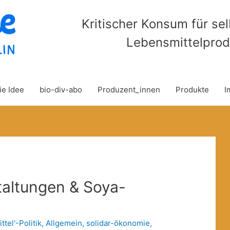
Kritischer Konsum für se
Lebensmittelprod
ie Idee
bio-div-abo
Produzent_innen
Produkte
I
taltungen & Soya-
tel'-Politik
,
Allgemein
,
solidar-ökonomie
,