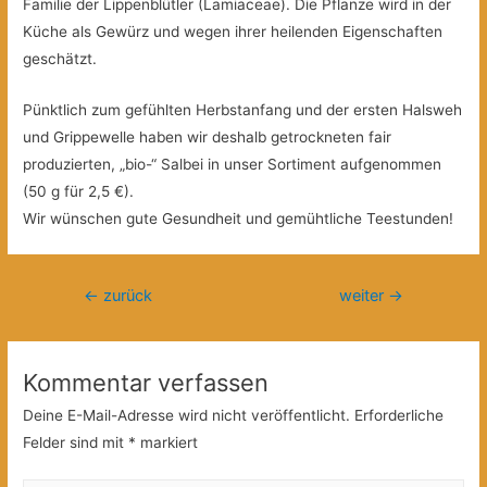
Familie der Lippenblütler (Lamiaceae). Die Pflanze wird in der
Küche als Gewürz und wegen ihrer heilenden Eigenschaften
geschätzt.
Pünktlich zum gefühlten Herbstanfang und der ersten Halsweh
und Grippewelle haben wir deshalb getrockneten fair
produzierten, „bio-“ Salbei in unser Sortiment aufgenommen
(50 g für 2,5 €).
Wir wünschen gute Gesundheit und gemühtliche Teestunden!
Beitragsnavigation
←
zurück
weiter
→
Kommentar verfassen
Deine E-Mail-Adresse wird nicht veröffentlicht.
Erforderliche
Felder sind mit
*
markiert