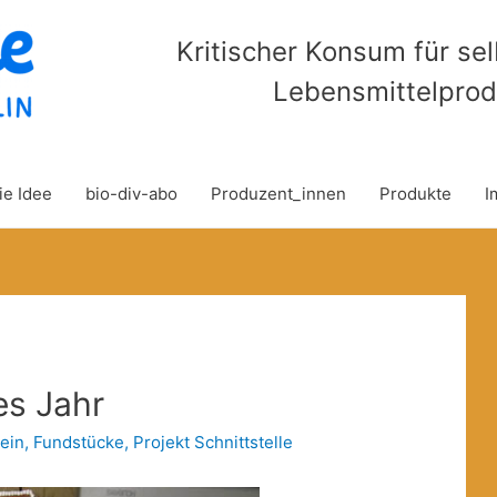
Kritischer Konsum für se
Lebensmittelprod
ie Idee
bio-div-abo
Produzent_innen
Produkte
I
es Jahr
ein
,
Fundstücke
,
Projekt Schnittstelle