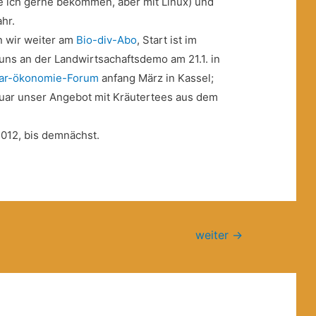
e ich gerne bekommen, aber mit Linux) und
ahr.
n wir weiter am
Bio-div-Abo
, Start ist im
 uns an der Landwirtsachaftsdemo am 21.1. in
dar-ökonomie-Forum
anfang März in Kassel;
uar unser Angebot mit Kräutertees aus dem
2012, bis demnächst.
weiter
→