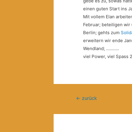
gebe es zu, sowas hätt
einen guten Start ins J
Mit vollem Elan arbeite
Februar; beteiligen wir
Berlin; gehts zum
Soli
erweitern wir ende Jan
Wendland; ………..
viel Power, viel Spass 
Beitragsnavigation
←
zurück