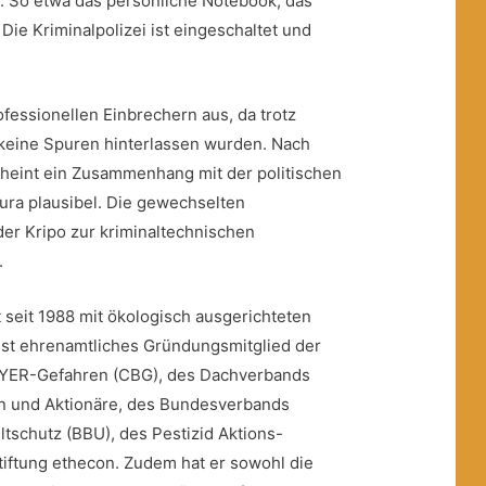
.
So etwa das persönliche Notebook, das
ie Kriminalpolizei ist eingeschaltet und
ofessionellen Einbrechern aus, da trotz
keine Spuren hinterlassen wurden. Nach
heint ein Zusammenhang mit der politischen
ura plausibel. Die gewechselten
der Kripo zur kriminaltechnischen
.
 seit 1988 mit ökologisch ausgerichteten
 ist ehrenamtliches Gründungsmitglied der
AYER-Gefahren (CBG), des Dachverbands
en und Aktionäre, des Bundesverbands
ltschutz (BBU), des Pestizid Aktions-
iftung ethecon. Zudem hat er sowohl die