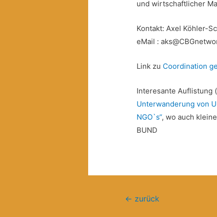
und wirtschaftlicher M
Kontakt: Axel Köhler-Sc
eMail : aks@CBGnetwo
Link zu
Coordination 
Interesante Auflistung 
Unterwanderung von U
NGO`s“
, wo auch klein
BUND
Beitragsnavigation
←
zurück