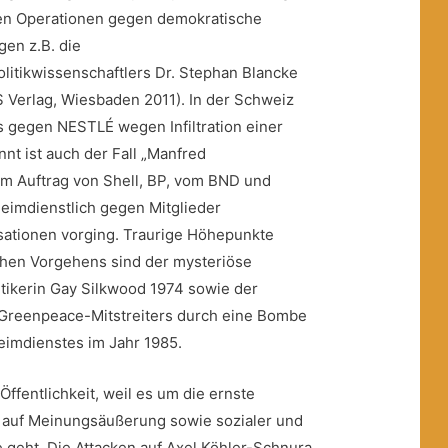
ten Operationen gegen demokratische
en z.B. die
itikwissenschaftlers Dr. Stephan Blancke
VS Verlag, Wiesbaden 2011). In der Schweiz
ss gegen NESTLÉ wegen Infiltration einer
nt ist auch der Fall „Manfred
 im Auftrag von Shell, BP, vom BND und
eimdienstlich gegen Mitglieder
sationen vorging. Traurige Höhepunkte
hen Vorgehens sind der mysteriöse
itikerin Gay Silkwood 1974 sowie der
Greenpeace-Mitstreiters durch eine Bombe
eimdienstes im Jahr 1985.
ffentlichkeit, weil es um die ernste
t auf Meinungsäußerung sowie sozialer und
e geht. Die Attacken auf Axel Köhler-Schnura