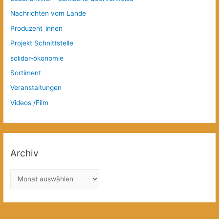
Nachrichten vom Lande
Produzent_innen
Projekt Schnittstelle
solidar-ökonomie
Sortiment
Veranstaltungen
Videos /Film
Archiv
A
r
c
h