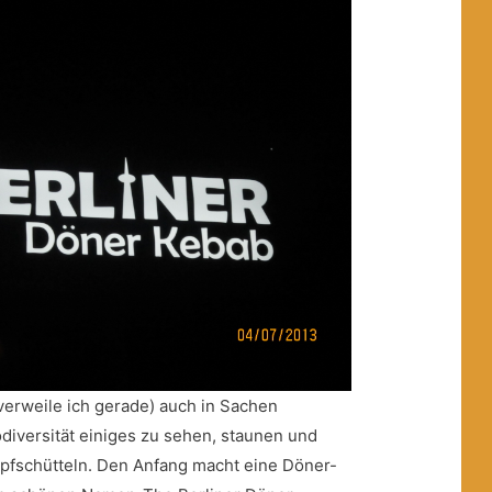
 verweile ich gerade) auch in Sachen
diversität einiges zu sehen, staunen und
fschütteln. Den Anfang macht eine Döner-