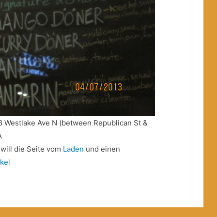
28 Westlake Ave N (between Republican St &
A
will die Seite vom
Laden
und einen
kel