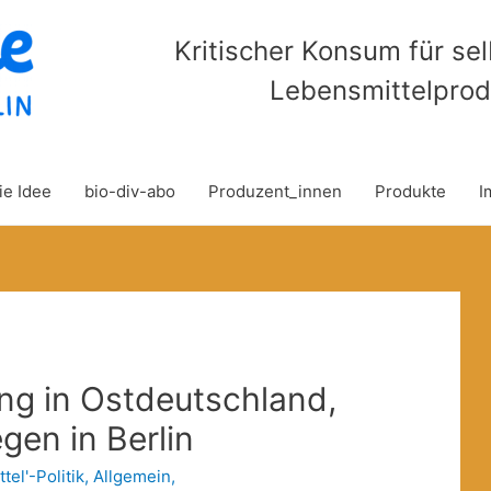
Kritischer Konsum für se
Lebensmittelprod
ie Idee
bio-div-abo
Produzent_innen
Produkte
I
ng in Ostdeutschland,
gen in Berlin
tel'-Politik
,
Allgemein
,