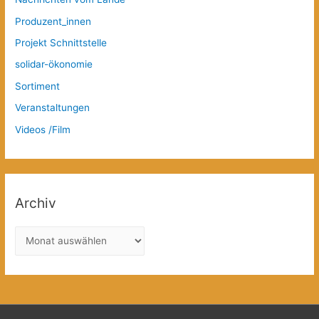
Produzent_innen
Projekt Schnittstelle
solidar-ökonomie
Sortiment
Veranstaltungen
Videos /Film
Archiv
A
r
c
h
i