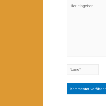
Hier
eingeben…
Name*