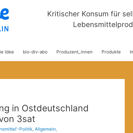
Kritischer Konsum für se
Lebensmittelprod
ie Idee
bio-div-abo
Produzent_innen
Produkte
I
ng in Ostdeutschland
 von 3sat
nsmittel'-Politik
,
Allgemein
,