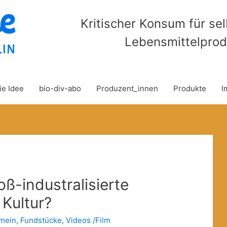
Kritischer Konsum für se
Lebensmittelprod
ie Idee
bio-div-abo
Produzent_innen
Produkte
I
oß-industralisierte
 Kultur?
emein
,
Fundstücke
,
Videos /Film