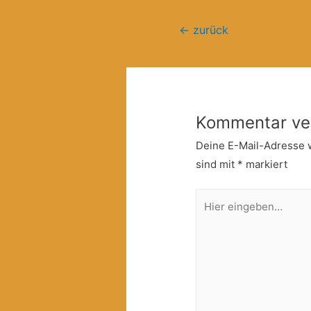
Beitragsnavigation
←
zurück
Kommentar ve
Deine E-Mail-Adresse wi
sind mit
*
markiert
Hier
eingeben…