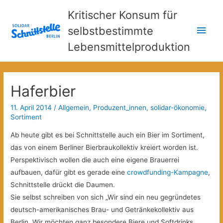
Kritischer Konsum für
Hau
selbstbestimmte
Lebensmittelproduktion
Haferbier
11. April 2014
/
Allgemein
,
Produzent_innen
,
solidar-ökonomie
,
Sortiment
Ab heute gibt es bei Schnittstelle auch ein Bier im Sortiment,
das von einem Berliner Bierbraukollektiv kreiert worden ist.
Perspektivisch wollen die auch eine eigene Brauerrei
aufbauen, dafür gibt es gerade eine
crowdfunding-Kampagne
,
Schnittstelle drückt die Daumen.
Sie selbst schreiben von sich „Wir sind ein neu gegründetes
deutsch-amerikanisches Brau- und Getränkekollektiv aus
Berlin.
Wir möchten ganz besondere Biere und Softdrinks