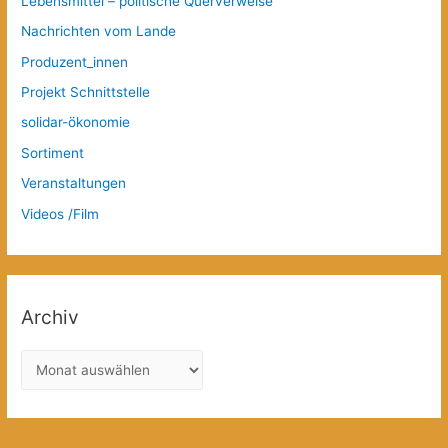
Lebensmittel – politische Querverweise
Nachrichten vom Lande
Produzent_innen
Projekt Schnittstelle
solidar-ökonomie
Sortiment
Veranstaltungen
Videos /Film
Archiv
A
r
c
h