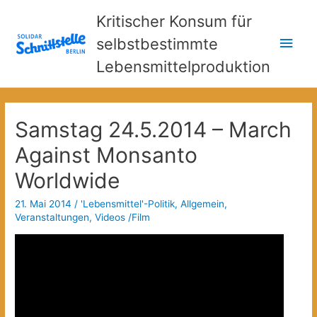
Kritischer Konsum für
Hau
selbstbestimmte
Lebensmittelproduktion
Samstag 24.5.2014 – March
Against Monsanto
Worldwide
21. Mai 2014
/
'Lebensmittel'-Politik
,
Allgemein
,
Veranstaltungen
,
Videos /Film