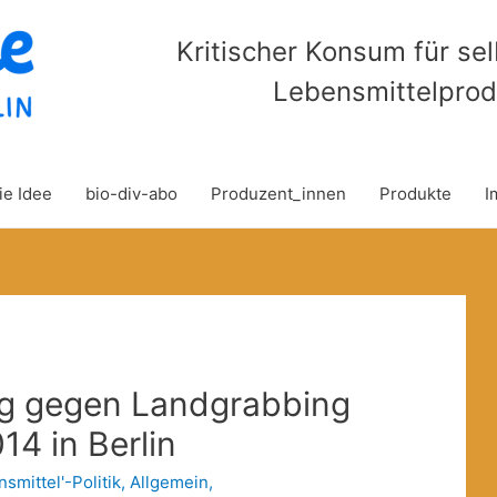
Kritischer Konsum für se
Lebensmittelprod
ie Idee
bio-div-abo
Produzent_innen
Produkte
I
g gegen Landgrabbing
14 in Berlin
nsmittel'-Politik
,
Allgemein
,