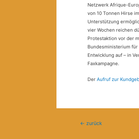
Netzwerk Afrique-Europ
von 10 Tonnen Hirse im 
Unterstützung ermöglich
vier Wochen reichen dü
Protestaktion vor der 
Bundesministerium für
Entwicklung auf – in V
Faxkampagne.
Der
Aufruf zur Kundge
Beitragsnavigation
←
zurück