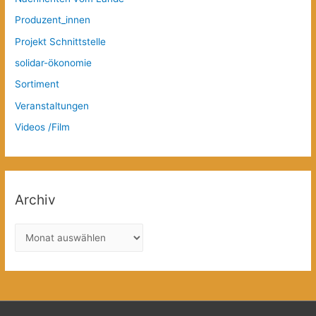
Produzent_innen
Projekt Schnittstelle
solidar-ökonomie
Sortiment
Veranstaltungen
Videos /Film
Archiv
A
r
c
h
i