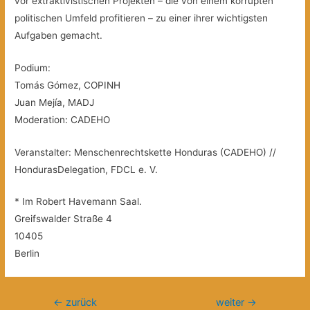
vor extraktivistischen Projekten – die von einem korrupten
politischen Umfeld profitieren – zu einer ihrer wichtigsten
Aufgaben gemacht.
Podium:
Tomás Gómez, COPINH
Juan Mejía, MADJ
Moderation: CADEHO
Veranstalter: Menschenrechtskette Honduras (CADEHO) //
HondurasDelegation, FDCL e. V.
* Im Robert Havemann Saal.
Greifswalder Straße 4
10405
Berlin
Beitragsnavigation
←
zurück
weiter
→