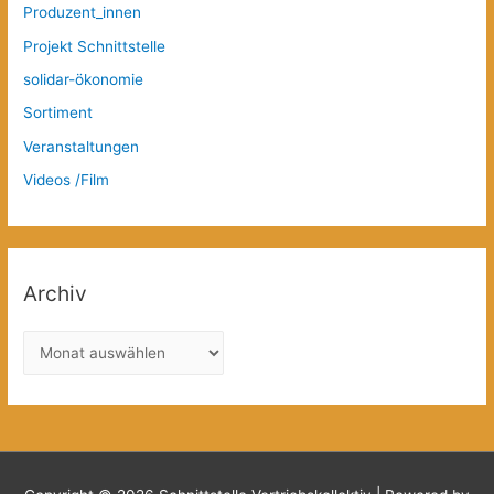
Produzent_innen
Projekt Schnittstelle
solidar-ökonomie
Sortiment
Veranstaltungen
Videos /Film
Archiv
A
r
c
h
i
v