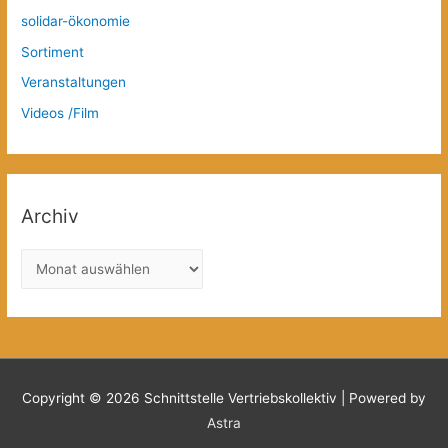
solidar-ökonomie
Sortiment
Veranstaltungen
Videos /Film
Archiv
A
r
c
h
i
v
Copyright © 2026
Schnittstelle Vertriebskollektiv
| Powered by
Astra