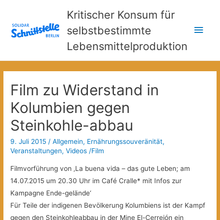
Kritischer Konsum für
Hau
selbstbestimmte
Lebensmittelproduktion
Film zu Widerstand in
Kolumbien gegen
Steinkohle-abbau
9. Juli 2015
/
Allgemein
,
Ernährungssouveränität
,
Veranstaltungen
,
Videos /Film
Filmvorführung von ‚La buena vida – das gute Leben; am
14.07.2015 um 20.30 Uhr im Café Cralle* mit Infos zur
Kampagne Ende-gelände‘
Für Teile der indigenen Bevölkerung Kolumbiens ist der Kampf
gegen den Steinkohleabbau in der Mine El-Cerrejón ein