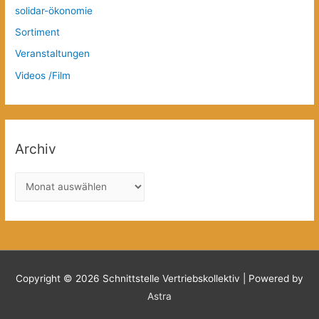
solidar-ökonomie
Sortiment
Veranstaltungen
Videos /Film
Archiv
A
r
c
h
i
v
Copyright © 2026
Schnittstelle Vertriebskollektiv
| Powered by
Astra