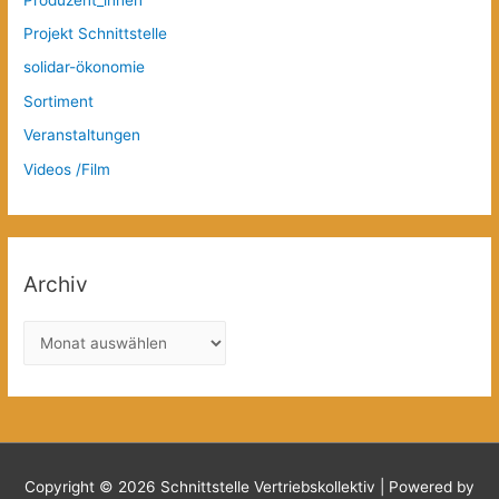
Projekt Schnittstelle
solidar-ökonomie
Sortiment
Veranstaltungen
Videos /Film
Archiv
A
r
c
h
i
v
Copyright © 2026
Schnittstelle Vertriebskollektiv
| Powered by