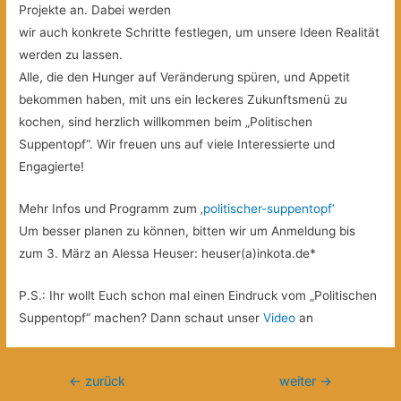
Projekte an. Dabei werden
wir auch konkrete Schritte festlegen, um unsere Ideen Realität
werden zu lassen.
Alle, die den Hunger auf Veränderung spüren, und Appetit
bekommen haben, mit uns ein leckeres Zukunftsmenü zu
kochen, sind herzlich willkommen beim „Politischen
Suppentopf“. Wir freuen uns auf viele Interessierte und
Engagierte!
Mehr Infos und Programm zum ‚
politischer-suppentopf‘
Um besser planen zu können, bitten wir um Anmeldung bis
zum 3. März an Alessa Heuser: heuser(a)inkota.de*
P.S.: Ihr wollt Euch schon mal einen Eindruck vom „Politischen
Suppentopf“ machen? Dann schaut unser
Video
an
Beitragsnavigation
←
zurück
weiter
→