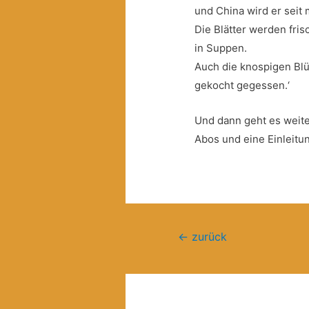
und China wird er seit
Die Blätter werden fri
in Suppen.
Auch die knospigen Bl
gekocht gegessen.‘
Und dann geht es weite
Abos und eine Einleit
Beitragsnavigation
←
zurück