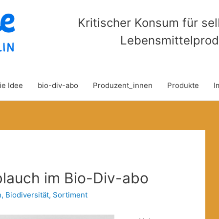
Kritischer Konsum für se
Lebensmittelprod
ie Idee
bio-div-abo
Produzent_innen
Produkte
I
blauch im Bio-Div-abo
n
,
Biodiversität
,
Sortiment