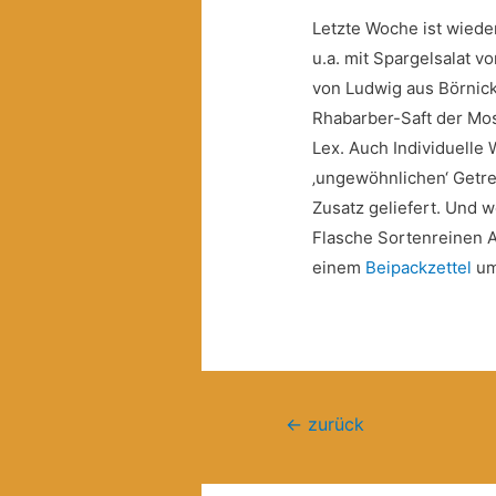
Letzte Woche ist wiede
u.a. mit Spargelsalat 
von Ludwig aus Börnick
Rhabarber-Saft der Mos
Lex. Auch Individuelle
‚ungewöhnlichen‘ Getre
Zusatz geliefert. Und w
Flasche Sortenreinen A
einem
Beipackzettel
um
Beitragsnavigation
←
zurück