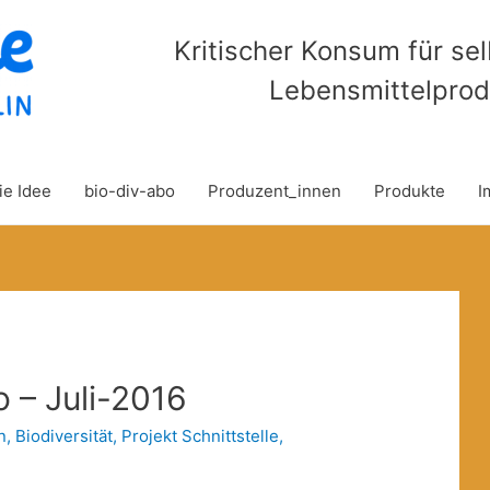
Kritischer Konsum für se
Lebensmittelprod
ie Idee
bio-div-abo
Produzent_innen
Produkte
I
 – Juli-2016
n
,
Biodiversität
,
Projekt Schnittstelle
,