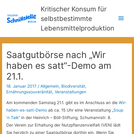
Kritischer Konsum für
Hau
selbstbestimmte
Lebensmittelproduktion
Saatgutbörse nach „Wir
haben es satt“-Demo am
21.1.
18. Januar 2017
/
Allgemein
,
Biodiversität
,
Ernährungssouveränität
,
Veranstaltungen
Am kommenden Samstag 21.1. gibt es im Anschluss an die
Wir-
haben-es-satt-Demo
ab ca. 15 Uhr eine Veranstaltung „
Soup
’n Talk
“ in der Heinrich – Böll-Stiftung, Schumannstr. 8.
Der Verein zur Erhaltung der Nutzpflanzenvielfalt (VEN) lädt
Sie herzlich zu einer Saatgutbörse dorthin ein. Wenn Sie