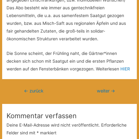
angegeben Einschränkungen, bzw. individuellen Wünschen)
Das Abo besteht wie immer aus gentechnikfreien
Lebensmitteln, die u.a. aus samenfestem Saatgut gezogen
wurden, bzw. aus Misch-Saft aus regionalen Äpfeln und aus
fair gehandelten Zutaten, die groß-teils in solidar-
ökonomischen Strukturen verarbeitet wurden.
Die Sonne scheint, der Frühling naht, die Gärtner*innen
decken sich schon mit Saatgut ein und die ersten Pflanzen
werden auf den Fensterbänken vorgezogen. Weiterlesen
HIER
Beitragsnavigation
←
zurück
weiter
→
Kommentar verfassen
Deine E-Mail-Adresse wird nicht veröffentlicht.
Erforderliche
Felder sind mit
*
markiert