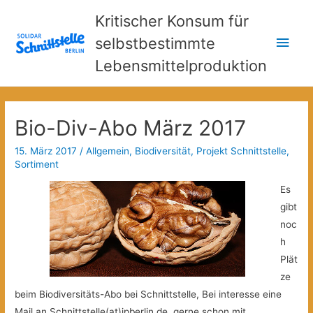
Kritischer Konsum für
Hau
selbstbestimmte
Lebensmittelproduktion
Bio-Div-Abo März 2017
15. März 2017
/
Allgemein
,
Biodiversität
,
Projekt Schnittstelle
,
Sortiment
Es
gibt
noc
h
Plät
ze
beim Biodiversitäts-Abo bei Schnittstelle, Bei interesse eine
Mail an Schnittstelle(at)jpberlin.de, gerne schon mit