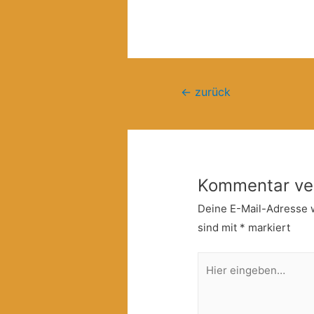
Beitragsnavigation
←
zurück
Kommentar ve
Deine E-Mail-Adresse wi
sind mit
*
markiert
Hier
eingeben…