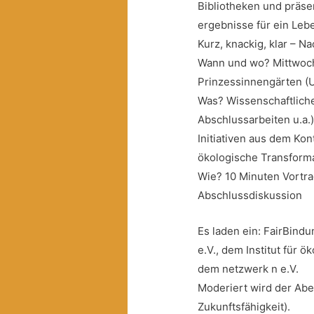
Bibliotheken und präse
ergebnisse für ein Leb
Kurz, knackig, klar – N
Wann und wo? Mittwoch 
Prinzessinnengärten (U
Was? Wissenschaftliche
Abschlussarbeiten u.a.
Initiativen aus dem Ko
ökologische Transforma
Wie? 10 Minuten Vortr
Abschlussdiskussion
Es laden ein: FairBin
e.V., dem Institut für 
dem netzwerk n e.V.
Moderiert wird der Ab
Zukunftsfähigkeit).