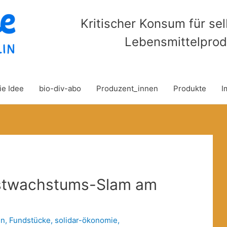
Kritischer Konsum für se
Lebensmittelprod
ie Idee
bio-div-abo
Produzent_innen
Produkte
I
ostwachstums-Slam am
in
,
Fundstücke
,
solidar-ökonomie
,