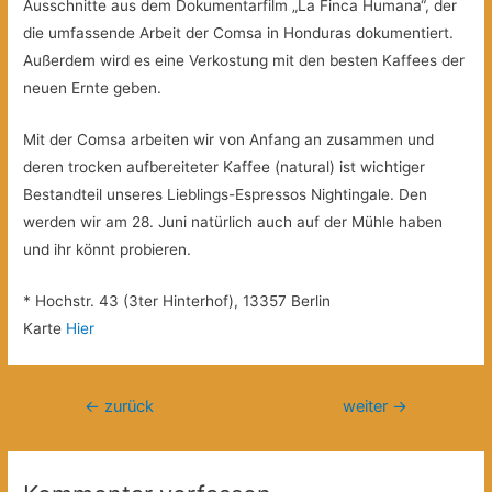
Ausschnitte aus dem Dokumentarfilm „La Finca Humana“, der
die umfassende Arbeit der Comsa in Honduras dokumentiert.
Außerdem wird es eine Verkostung mit den besten Kaffees der
neuen Ernte geben.
Mit der Comsa arbeiten wir von Anfang an zusammen und
deren trocken aufbereiteter Kaffee (natural) ist wichtiger
Bestandteil unseres Lieblings-Espressos Nightingale. Den
werden wir am 28. Juni natürlich auch auf der Mühle haben
und ihr könnt probieren.
* Hochstr. 43 (3ter Hinterhof), 13357 Berlin
Karte
Hier
Beitragsnavigation
←
zurück
weiter
→