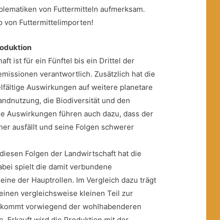
blematiken von Futtermitteln aufmerksam.
p von Futtermittelimporten!
roduktion
ft ist für ein Fünftel bis ein Drittel der
emissionen verantwortlich.
Zusätzlich hat die
elfältige Auswirkungen auf weitere planetare
andnutzung, die Biodiversität und den
iese Auswirkungen führen auch dazu, dass der
er ausfällt und seine Folgen schwerer
diesen Folgen der Landwirtschaft hat die
abei spielt die damit verbundene
 eine der Hauptrollen. Im Vergleich dazu trägt
einen vergleichsweise kleinen Teil zur
d kommt vorwiegend der wohlhabenderen
. Erkauft wird die Produktion mit der