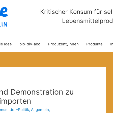
Kritischer Konsum für se
Lebensmittelprod
ie Idee
bio-div-abo
Produzent_innen
Produkte
I
und Demonstration zu
limporten
nsmittel'-Politik
,
Allgemein
,