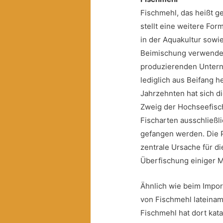
Fischmehl, das heißt g
stellt eine weitere For
in der Aquakultur sowi
Beimischung verwendet 
produzierenden Untern
lediglich aus Beifang h
Jahrzehnten hat sich 
Zweig der Hochseefisch
Fischarten ausschließl
gefangen werden. Die P
zentrale Ursache für d
Überfischung einiger
Ähnlich wie beim Impor
von Fischmehl lateinam
Fischmehl hat dort kat