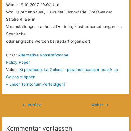
Wann: 19.10.2017, 19:00 Uhr
Wo: Havemann Saal, Haus der Demokratie, Greifswalder
Straße 4, Berlin
Veranstaltungssprache ist Deutsch, Flüsterübersetzungen ins
Spanische
oder Englische werden bei Bedarf organisiert.
Links:
Alternative Rohstoffwoche
Policy Paper
Video
„Si paramaos La Colosa – paramos cualqier cosa!/ La
Colosa stoppen
– unser Territorium verteidigen!“
Beitragsnavigation
←
zurück
weiter
→
Kommentar verfassen