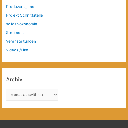
Produzent_innen
Projekt Schnittstelle
solidar-ökonomie
Sortiment
Veranstaltungen
Videos /Film
Archiv
A
r
c
h
i