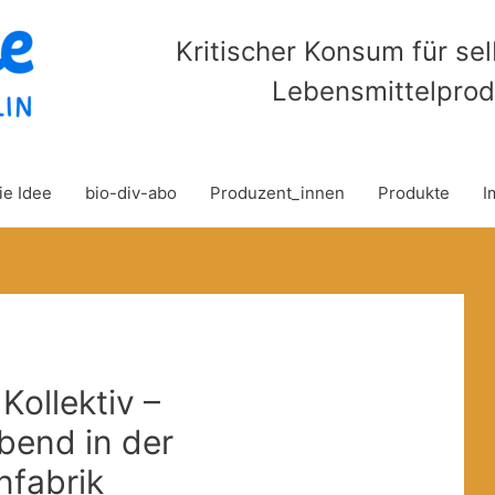
Kritischer Konsum für se
Lebensmittelprod
ie Idee
bio-div-abo
Produzent_innen
Produkte
I
Kollektiv –
bend in der
fabrik