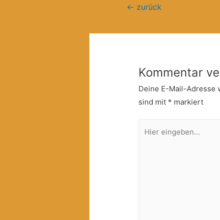
Beitragsnavigation
←
zurück
Kommentar ve
Deine E-Mail-Adresse wi
sind mit
*
markiert
Hier
eingeben…