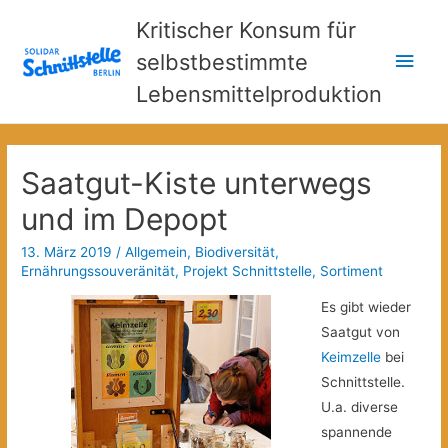
Kritischer Konsum für
Hau
selbstbestimmte
Lebensmittelproduktion
Saatgut-Kiste unterwegs
und im Depopt
13. März 2019
/
Allgemein
,
Biodiversität
,
Ernährungssouveränität
,
Projekt Schnittstelle
,
Sortiment
Es gibt wieder
Saat­gut von
Keimzelle
bei
Schnittstelle.
U.a. diverse
spannende