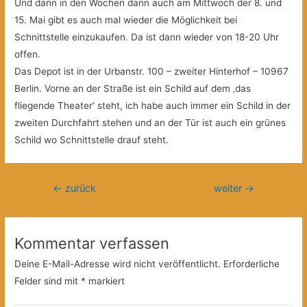
Und dann in den Wochen dann auch am Mittwoch der 8. und
15. Mai gibt es auch mal wieder die Möglichkeit bei
Schnittstelle einzukaufen. Da ist dann wieder von 18-20 Uhr
offen.
Das Depot ist in der Urbanstr. 100 – zweiter
Hinterhof – 10967
Berlin. Vorne an der Straße ist ein Schild auf dem ‚das
fliegende Theater‘ steht, ich habe auch immer ein Schild in der
zweiten Durchfahrt stehen und an der Tür ist auch ein grünes
Schild wo Schnittstelle drauf steht.
Beitragsnavigation
←
zurück
weiter
→
Kommentar verfassen
Deine E-Mail-Adresse wird nicht veröffentlicht.
Erforderliche
Felder sind mit
*
markiert