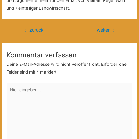
und Argumente mehr für den Erhalt von Vielfalt, Regenwald
und kleinteiliger Landwirtschaft.
Beitragsnavigation
←
zurück
weiter
→
Kommentar verfassen
Deine E-Mail-Adresse wird nicht veröffentlicht.
Erforderliche
Felder sind mit
*
markiert
Hier
eingeben…