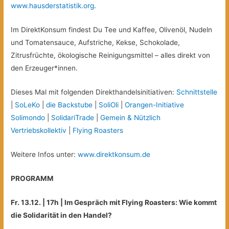
www.hausderstatistik.org
.
Im DirektKonsum findest Du Tee und Kaffee, Olivenöl, Nudeln
und Tomatensauce, Aufstriche, Kekse, Schokolade,
Zitrusfrüchte, ökologische Reinigungsmittel – alles direkt von
den Erzeuger*innen.
Dieses Mal mit folgenden Direkthandelsinitiativen:
Schnittstelle
|
SoLeKo
|
die Backstube
|
SoliOli
|
Orangen-Initiative
Solimondo
|
SolidariTrade
|
Gemein & Nützlich
Vertriebskollektiv
|
Flying Roasters
Weitere Infos unter:
www.direktkonsum.de
PROGRAMM
Fr. 13.12. | 17h | Im Gespräch mit Flying Roasters: Wie kommt
die Solidarität in den Handel?