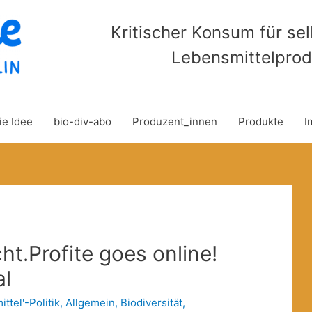
Kritischer Konsum für se
Lebensmittelprod
ie Idee
bio-div-abo
Produzent_innen
Produkte
I
t.Profite goes online!
al
ttel'-Politik
,
Allgemein
,
Biodiversität
,