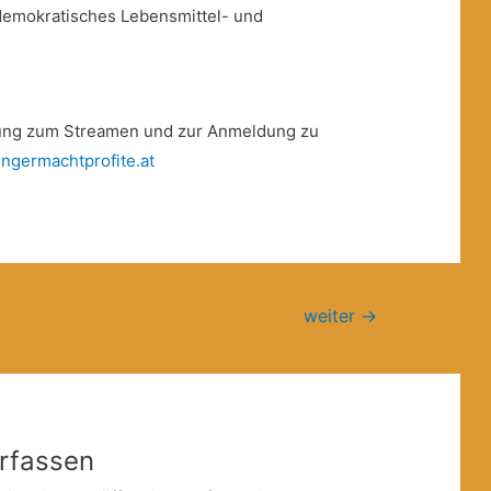
demokratisches Lebensmittel- und
itung zum Streamen und zur Anmeldung zu
ngermachtprofite.at
weiter
→
rfassen