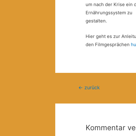
um nach der Krise ein 
Ernährungssystem zu
gestalten.
Hier geht es zur Anle
den Filmgesprächen
hu
Beitragsnavigation
←
zurück
Kommentar ve