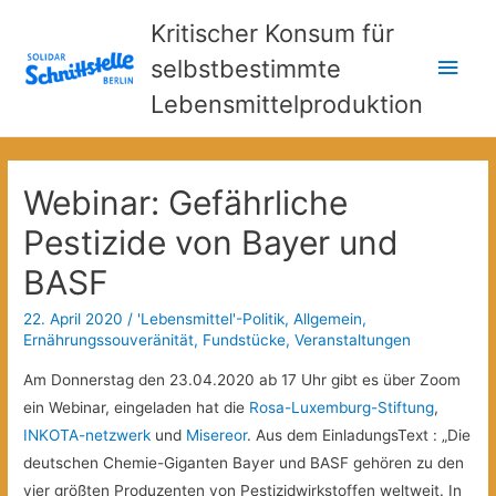
Kritischer Konsum für
Hau
selbstbestimmte
Lebensmittelproduktion
Webinar: Gefährliche
Pestizide von Bayer und
BASF
22. April 2020
/
'Lebensmittel'-Politik
,
Allgemein
,
Ernährungssouveränität
,
Fundstücke
,
Veranstaltungen
Am Donnerstag den 23.04.2020 ab 17 Uhr gibt es über Zoom
ein Webinar, eingeladen hat die
Rosa-Luxemburg-Stiftung
,
INKOTA-netzwerk
und
Misereor
. Aus dem EinladungsText : „Die
deutschen Chemie-Giganten Bayer und BASF gehören zu den
vier größten Produzenten von Pestizidwirkstoffen weltweit. In