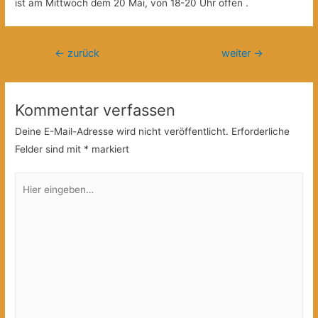
ist am Mittwoch dem 20 Mai, von 18-20 Uhr offen .
Beitragsnavigation
←
zurück
weiter
→
Kommentar verfassen
Deine E-Mail-Adresse wird nicht veröffentlicht.
Erforderliche
Felder sind mit
*
markiert
Hier
eingeben…