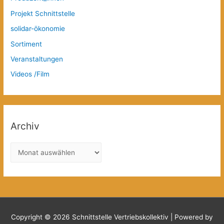
Projekt Schnittstelle
solidar-ökonomie
Sortiment
Veranstaltungen
Videos /Film
Archiv
A
r
c
h
i
v
Copyright © 2026
Schnittstelle Vertriebskollektiv
| Powered by