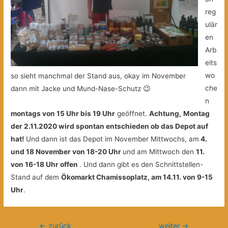
reg
ulär
en
Arb
eits
wo
so sieht manchmal der Stand aus, okay im November
che
dann mit Jacke und Mund-Nase-Schutz 😉
n
montags von 15 Uhr bis 19 Uhr
geöffnet.
Achtung,
Montag
der 2.11.2020 wird spontan entschieden ob das Depot auf
hat!
Und dann ist das Depot im November Mittwochs, am
4.
und 18 November von 18-20 Uhr
und am Mittwoch den
11.
von 16-18 Uhr offen
. Und dann gibt es den Schnittstellen-
Stand auf dem
Ökomarkt Chamissoplatz, am 14.11. von 9-15
Uhr
.
Beitragsnavigation
←
zurück
weiter
→