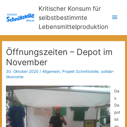
Kritischer Konsum für
Hau
selbstbestimmte
Lebensmittelproduktion
Öffnungszeiten – Depot im
November
30. Oktober 2020
/
Allgemein
,
Projekt Schnittstelle
,
solidar-
ökonomie
Da
s
De
pot
ist
an