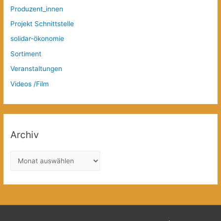
Produzent_innen
Projekt Schnittstelle
solidar-ökonomie
Sortiment
Veranstaltungen
Videos /Film
Archiv
A
r
c
h
i