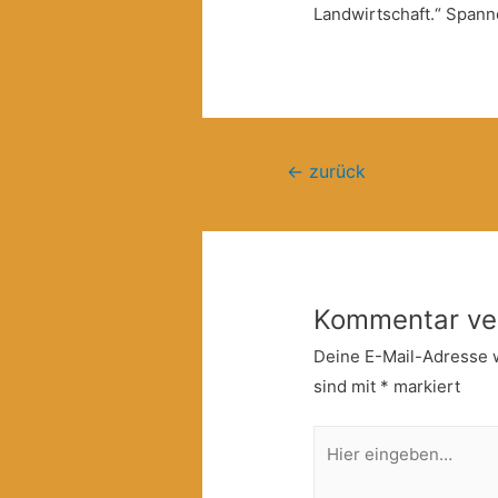
Landwirtschaft.“ Spann
Beitragsnavigation
←
zurück
Kommentar ve
Deine E-Mail-Adresse wi
sind mit
*
markiert
Hier
eingeben…