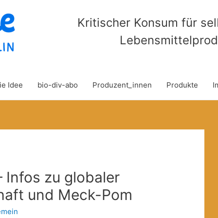
Kritischer Konsum für se
Lebensmittelprod
ie Idee
bio-div-abo
Produzent_innen
Produkte
I
 Infos zu globaler
haft und Meck-Pom
emein