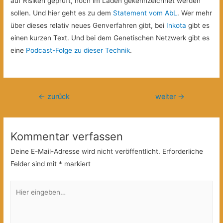
auf Risiken geprüft, noch im Laden gekennzeichnet werden
sollen. Und hier geht es zu dem
Statement vom AbL
. Wer mehr
über dieses relativ neues Genverfahren gibt, bei
Inkota
gibt es
einen kurzen Text. Und bei dem Genetischen Netzwerk gibt es
eine
Podcast-Folge zu dieser Technik
.
Beitragsnavigation
←
zurück
weiter
→
Kommentar verfassen
Deine E-Mail-Adresse wird nicht veröffentlicht.
Erforderliche
Felder sind mit
*
markiert
Hier
eingeben…