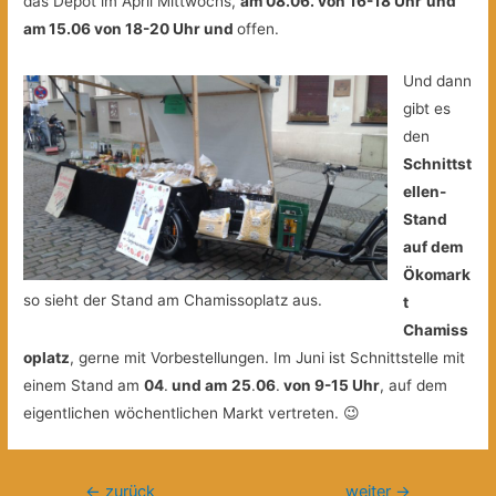
das Depot im April Mittwochs,
am 08.06. von 16-18 Uhr
und
am 15.06 von 18-20 Uhr und
offen.
Und dann
gibt es
den
Schnittst
ellen-
Stand
auf dem
Ökomark
so sieht der Stand am Chamissoplatz aus.
t
Chamiss
oplatz
, gerne mit Vorbestellungen. Im Juni ist Schnittstelle mit
einem Stand am
04
.
und am
25
.
06
.
von 9-15 Uhr
, auf dem
eigentlichen wöchentlichen Markt vertreten. 😉
Beitragsnavigation
←
zurück
weiter
→