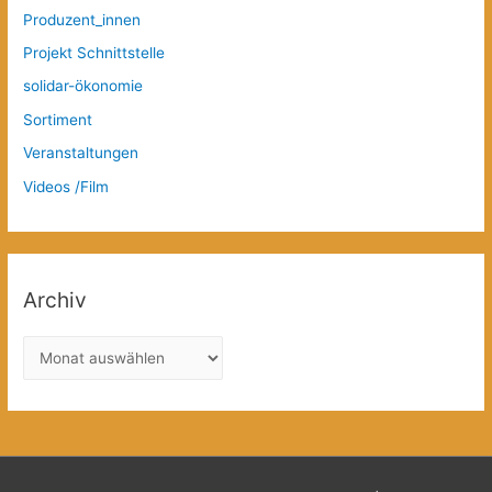
Produzent_innen
Projekt Schnittstelle
solidar-ökonomie
Sortiment
Veranstaltungen
Videos /Film
Archiv
A
r
c
h
i