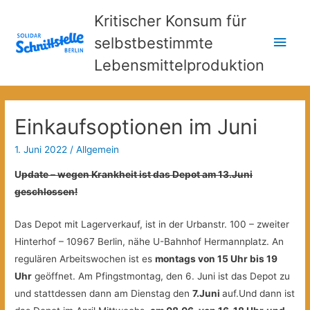
Kritischer Konsum für
Hau
selbstbestimmte
Lebensmittelproduktion
Einkaufsoptionen im Juni
1. Juni 2022
/
Allgemein
U
pdate – wegen Krankheit ist das Depot am 13.Juni
geschlossen!
Das Depot mit Lagerverkauf, ist in der Urbanstr. 100 – zweiter
Hinterhof – 10967 Berlin, nähe U-Bahnhof Hermannplatz. An
regulären Arbeitswochen ist es
montags von 15 Uhr bis 19
Uhr
geöffnet. Am Pfingstmontag, den 6. Juni ist das Depot zu
und stattdessen dann am Dienstag den
7.Juni
auf.Und dann ist