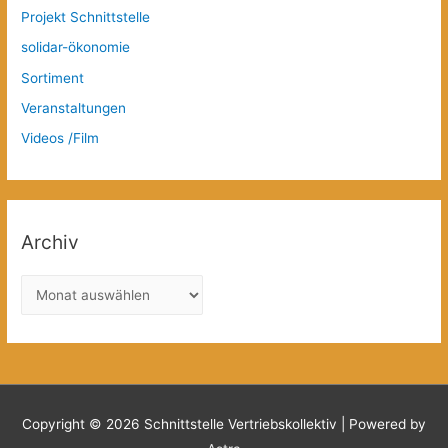
Projekt Schnittstelle
solidar-ökonomie
Sortiment
Veranstaltungen
Videos /Film
Archiv
A
r
c
h
i
v
Copyright © 2026
Schnittstelle Vertriebskollektiv
| Powered by