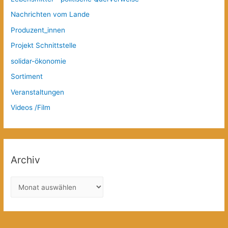
Nachrichten vom Lande
Produzent_innen
Projekt Schnittstelle
solidar-ökonomie
Sortiment
Veranstaltungen
Videos /Film
Archiv
A
r
c
h