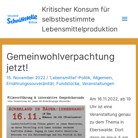
Kritischer Konsum für
Hau
selbstbestimmte
Lebensmittelproduktion
Gemeinwohlverpachtung
jetzt!
15. November 2022
/
'Lebensmittel'-Politik
,
Allgemein
,
Ernährungssouveränität
,
Fundstücke
,
Veranstaltungen
Am 16.11.2022, ab 19
Uhr ist eine
Veranstaltung genau
zu dem Thema in
Eberswalde. Dort
dann im Haus 4 am